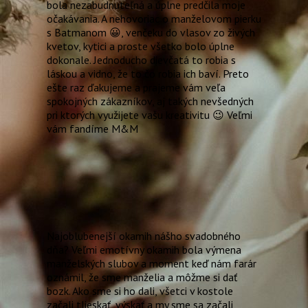
bola nezabudnuteľná a úplne predčila moje
očakávania. A nehovoriac o manželovom pierku
s Batmanom
😀
, venčeku do vlasov zo živých
kvetov, kytici a proste všetko bolo úplne
dokonale. Jednoducho dievčatá to robia s
láskou a vidno, že to čo robia ich baví. Preto
ešte raz ďakujeme a prajeme vám veľa
spokojných zákazníkov, aj takých nevšedných
pri ktorých využijete vašu kreativitu
😉
Veľmi
vám fandíme M&M
Najoblubenejší okamih nášho svadobného
dňa? Veľmi emotívny okamih bola výmena
manželských slubov a moment keď nám farár
oznámil, že sme manželia a môžme si dať
bozk. Ako sme si ho dali, všetci v kostole
začali tlieskať, výskať a my sme sa začali