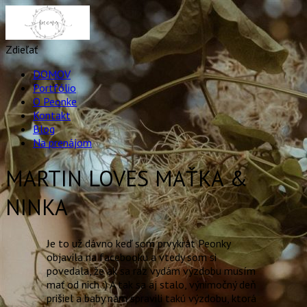
Zdieľať
DOMOV
Portfólio
O Peonke
Kontakt
Blog
Na prenájom
MARTIN LOVES MAŤKA &
NINKA
Je to už dávno keď som prvykrát Peonky
objavila na facebooku a vtedy som si
povedala, že ak sa raz vydám výzdobu musím
mať od nich :
)
A tak sa aj stalo, výnimočný deň
prišiel a baby nám spravili takú výzdobu, ktorá