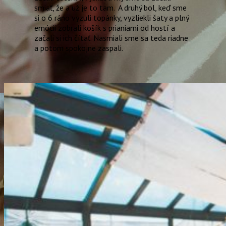
smiať, že a už je to tam. A druhý bol, keď sme
si o 6 ráno vyzuli topánky, vyzliekli šaty a plný
emócii zobrali košík s prianiami od hostí a
začali si ich čítať. Nasmiali sme sa teda riadne
a potom spokojne zaspali.