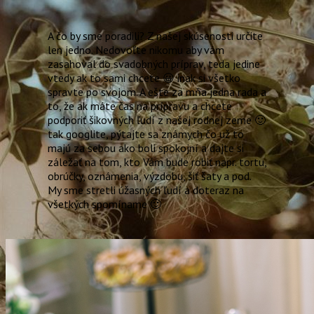
A čo by sme poradili? Z našej skúsenosti určite
len jedno. Nedovoľte nikomu aby vám
zasahoval do svadobných príprav, teda jedine
vtedy ak to sami chcete 😀 inak si všetko
spravte po svojom. A ešte za mňa jedna rada a
to, že ak máte čas na prípravu a chcete
podporiť šikovných ľudí z našej rodnej zeme 🙂
tak googlite, pýtajte sa známych čo už to
majú za sebou ako boli spokojní a dajte si
záležať na tom, kto Vám bude robiť napr. tortu,
obrúčky, oznámenia, výzdobu, šiť šaty a pod.
My sme stretli úžasných ľudí a doteraz na
všetkých spomíname 🙂